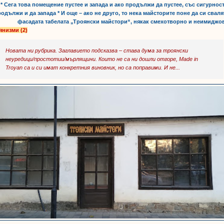
* Сега това помещение пустее и запада и ако продължи да пустее, със сигурнос
одължи и да запада * И още – ако не друго, то нека майсторите поне да си сваля
фасадата табелата „Троянски майстори“, някак смехотворно и неимиджо
янизми (2)
Новата ни рубрика. Заглавието подсказва – става дума за троянски
неуредици/простотии/мърлящини. Които не са ни дошли отгоре, Made in
Troyan са и си имат конкретния виновник, но са поправими. И не...