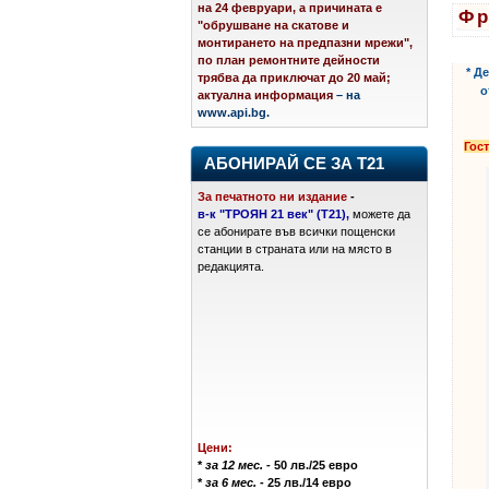
на 24 февруари, а причината е
Фр
"обрушване на скатове и
монтирането на предпазни мрежи",
етике
по план ремонтните дейности
* Д
трябва да приключат до 20 май;
о
актуална информация
– на
www.api.bg.
Гос
АБОНИРАЙ СЕ ЗА Т21
За печатното ни издание
-
в-к "ТРОЯН 21 век" (Т21),
можете да
се абонирате във всички пощенски
станции в страната или на място в
редакцията.
Цени:
*
за 12 мес.
- 50 лв./25 евро
*
за 6 мес.
- 25 лв./14 евро