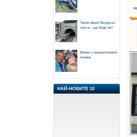
пр
Тро
Троян беше! Въпросът
сега е – ще бъде ли?
Мъжът с внушителната
осанка
НАЙ-НОВИТЕ 10