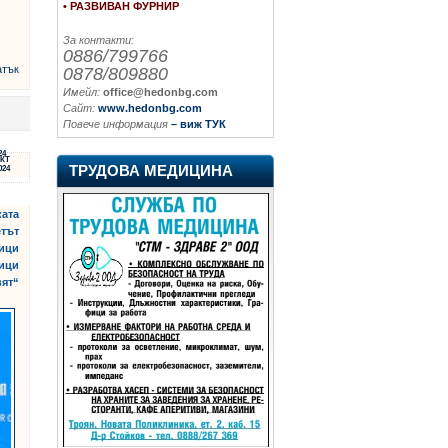
• РАЗВИВАН ФУРНИР
За контакти:
0886/799766
атък
0878/809880
Имейл:
office@hedonbg.com
Сайт:
www.hedonbg.com
Повече информация
– виж ТУК
24
КТ
ТРУДОВА МЕДИЦИНА
024
ката
етът
ници
ници
вят“