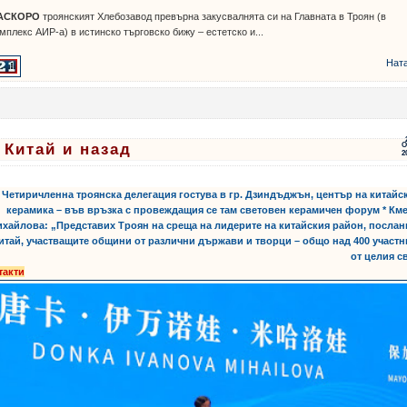
АСКОРО
троянският Хлебозавод превърна закусвалнята си на Главната в Троян (в
мплекс АИР-а) в истинско търговско бижу – естетско и...
Нат
 Китай и назад
О
2
ти:
,
,
* Четиричленна троянска делегация гостува в гр. Дзиндъджън, център на китайс
керамика – във връзка с провеждащия се там световен керамичен форум * Км
хайлова: „Представих Троян на среща на лидерите на китайския район, посла
итай, участващите общини от различни държави и творци – общо над 400 участ
от целия с
такти