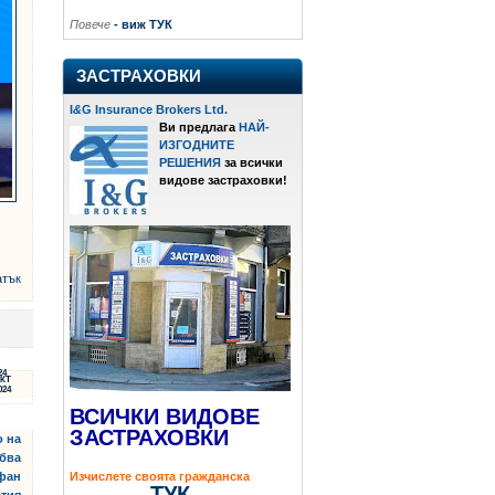
Повече
- виж ТУК
ЗАСТРАХОВКИ
I
&
G Insurance Brokers Ltd.
Ви предлага
НАЙ-
ИЗГОДНИТЕ
РЕШЕНИЯ
за всички
видове застраховки!
атък
24
КТ
024
ВСИЧКИ ВИДОВЕ
ЗАСТРАХОВКИ
о на
ябва
Изчислете своята гражданска
ефан
ТУК