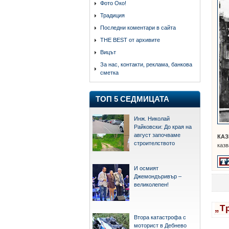
Фото Око!
Традиция
Последни коментари в сайта
THE BEST от архивите
Вицът
За нас, контакти, реклама, банкова
сметка
ТОП 5 СЕДМИЦАТА
Инж. Николай
Райковски: До края на
август започваме
КАЗ
строителството
казв
И осмият
Джемондъривър –
великолепен!
„Т
Втора катастрофа с
етике
моторист в Дебнево