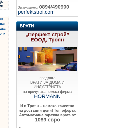
23
КТ
0894/490900
024
За контакти:
perfektstroi.com
ен –
знак
ВРАТИ
рада
роян
„Перфект строй”
ЕООД, Троян
предлага
ВРАТИ ЗА ДОМА И
ИНДУСТРИЯТА
на прочутата немска фирма
HÖRMANN
И в Троян – немско качество
на достъпни цени!
Топ оферта:
Автоматична гаражна врата от
1089 евро