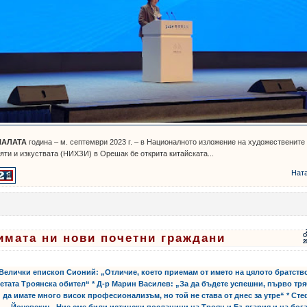
НАЛАТА
година – м. септември 2023 г. – в Националното изложение на художествените
яти и изкуствата (НИХЗИ) в Орешак бе открита китайската...
Нат
имата ни нови почетни граждани
О
2
ти:
,
,
 Велички епископ Сионий: „Отличие, което приемам от името на цялото братств
етата Троянска обител“ * Д-р Марин Василев: „За да бъдете успешни, първо тр
да имате много висок професионализъм, но той не става от днес за утре“ * Ст