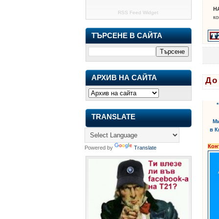
Н
RSS Feed Widget
ко
ТЪРСЕНЕ В САЙТА
АРХИВ НА САЙТА
До
етике
TRANSLATE
Ми
в К
Кон
Powered by
Translate