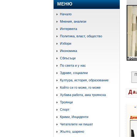
МЕНЮ
Начало
Мнения, анализи
Интервюта
Политика, власт, общество
Избори
Икономика
Сблъсъци
По света и у нас
Здраве, социални
П
Култура, история, образование
Който си го може, го може
Да
Хубава работа, ама троянска
етике
Троянци
•
Спорт
Крими, Инциденти
Дим
Читателите ни пишат
Жълто, шарено