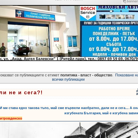
оказват се публикациите с етикет
политика - власт - общество
.
Показване н
всички публикации
ли не и сега?!
О
2
ти:
,
,
,
 И ми става едно такова тъпо, май сме вървели наобратно, дали не и сега… А он
изгубената България, май е изгубена зави
итровденско