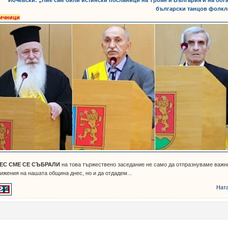
Йочевски: „Ние сме били истински посланици на Троян и България и на бог
български танцов фолкл
ичници
ЕС СМЕ СЕ СЪБРАЛИ
на това тържествено заседание не само да отпразнуваме важн
ижения на нашата община днес, но и да отдадем...
Нат