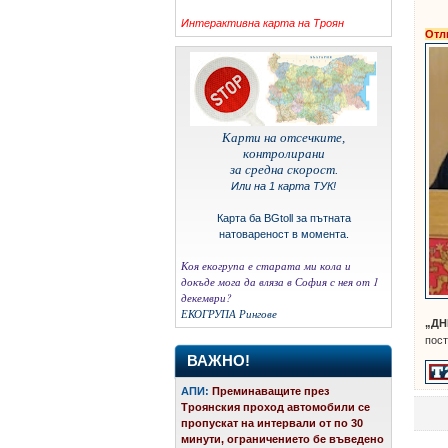
Интерактивна карта на Троян
Отл
Карти на отсечките,
контролирани
за средна скорост.
Или на 1 карта ТУК!
Карта ба BGtoll за пътната
натовареност в момента.
Коя екогрупа е старата ми кола и
докъде мога да вляза в София с нея от 1
декември?
ЕКОГРУПА
Рингове
„ДН
пост
ВАЖНО!
АПИ:
Преминаващите през
Троянския проход автомобили се
пропускат на интервали от по 30
минути, ограничението бе въведено