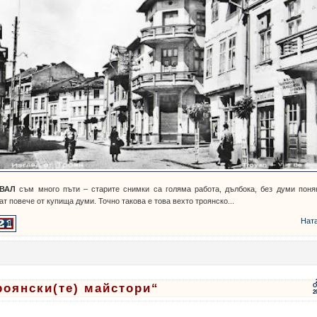
ВАЛ
съм много пъти – старите снимки са голяма работа, дълбока, без думи поня
ат повече от купища думи. Точно такова е това вехто троянско...
Нат
роянски(те) майстори“
О
2
ти:
,
,
,