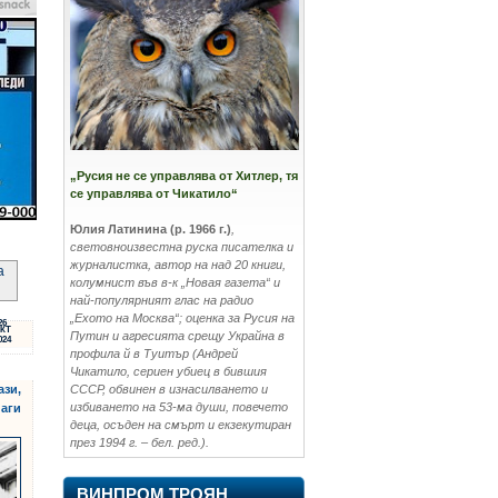
„Русия не се управлява от Хитлер, тя
се управлява от Чикатило“
Юлия Латинина (р. 1966 г.)
,
световноизвестна руска писателка и
журналистка, автор на над 20 книги,
а
колумнист във в-к „Новая газета“ и
най-популярният глас на радио
„Ехото на Москва“; оценка за Русия на
26
КТ
Путин и агресията срещу Украйна в
024
профила й в Туитър (Андрей
Чикатило, сериен убиец в бившия
ази,
СССР, обвинен в изнасилването и
избиването на 53-ма души, повечето
наги
деца, осъден на смърт и екзекутиран
през 1994 г. – бел. ред.).
ВИНПРОМ ТРОЯН