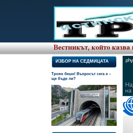
ИЗБОР НА СЕДМИЦАТА
Троян беше! Въпросът сега е –
ще бъде ли?