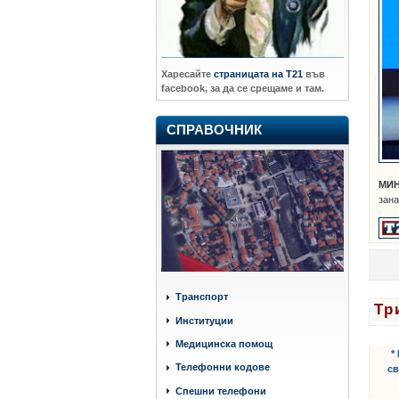
Харесайте
страницата на Т21
във
facebook, за да се срещаме и там.
СПРАВОЧНИК
МИ
зана
Транспорт
Тр
Институции
етике
Медицинска помощ
*
Телефонни кодове
св
Спешни телефони