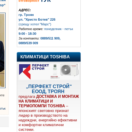
атия
отговорност
ор“
АДРЕС:
гр. Троян
ул. "Христо Ботев" 226
(срещу хотел "Марс")
Работно време:
понеделник - петък
9:00 - 18:30
За контакти:
0889/511 909,
0889/539 009
КЛИМАТИЦИ TOSHIBA
„ПЕРФЕКТ СТРОЙ“
ЕООД, ТРОЯН
ите
предлага
ДОСТАВКА И МОНТАЖ
НА КЛИМАТИЦИ И
ТЕРМОПОМПИ TOSHIBA
–
атък
японският световно признат
лидер в производството на
надеждни, енергийно ефективни
и комфортни климатични
системи.