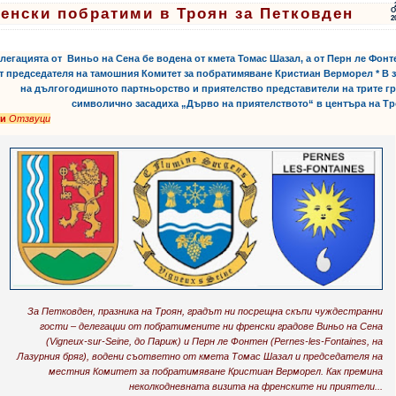
енски побратими в Троян за Петковден
О
2
ти:
,
,
,
елегацията от Виньо на Сена бе водена от кмета Томас Шазал, а от Перн ле Фонт
т председателя на тамошния Комитет за побратимяване Кристиан Верморел * В 
на дългогодишното партньорство и приятелство представители на трите г
символично засадиха „Дърво на приятелството“ в центъра на Т
ти
Отзвуци
За Петковден, празника на Троян, градът ни посрещна скъпи чуждестранни
гости – делегации от побратимените ни френски градове Виньо на Сена
(Vigneux-sur-Seine, до Париж) и Перн ле Фонтен (Pernes-les-Fontaines, на
Лазурния бряг), водени съответно от кмета Томас Шазал и председателя на
местния Комитет за побратимяване Кристиан Верморел. Как премина
неколкодневната визита на френските ни приятели...