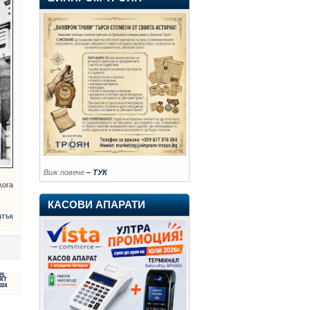
Виж повече
– ТУК
кога
КАСОВИ АПАРАТИ
атък
25
КТ
024