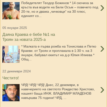
›
Победителят Теодор Божинов * 14 скочиха за
кръста във водите на Бели Осъм – повечето под
20-те, но и двама „чичковци“ на 30 плюс,
единият со...
05 януари 2025
Даяна Краева е бебе №1 на
Троян за новата 2025-а
›
* Малката е първа рожба на Тонислава и Петко
Краеви. от Троян и проплакала в 1:30 ч. на 3
януари, бабувал екипът на д-р Юлия Илиева *
Общ...
22 декември 2024
Честито!
›
ЧРД! ЧРД! ЧРД! Днес, 22 декември, в
навечерието на светлото Рождество Христово,
нашият баща ИНЖ. ВЛАДИМИР МЛАДЕНОВ
навършва 75 години! ЧРД, ...