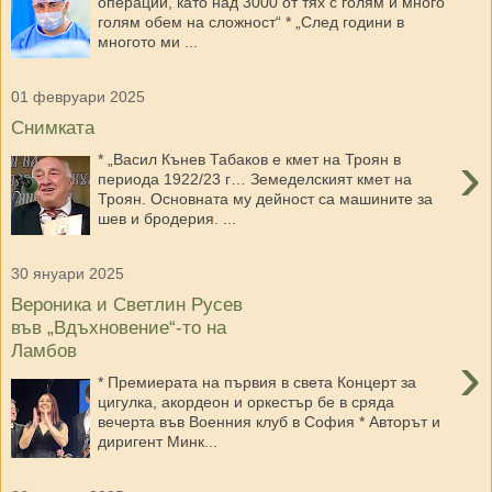
операции, като над 3000 от тях с голям и много
голям обем на сложност“ * „След години в
многото ми ...
01 февруари 2025
Снимката
›
* „Васил Кънев Табаков е кмет на Троян в
периода 1922/23 г… Земеделският кмет на
Троян. Основната му дейност са машините за
шев и бродерия. ...
30 януари 2025
Вероника и Светлин Русев
във „Вдъхновение“-то на
Ламбов
›
* Премиерата на първия в света Концерт за
цигулка, акордеон и оркестър бе в сряда
вечерта във Военния клуб в София * Авторът и
диригент Минк...