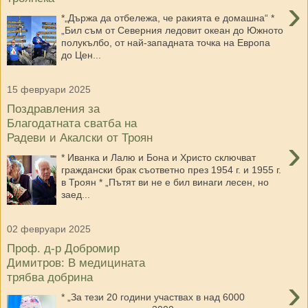
›
*„Държа да отбележа, че ракията е домашна“ *
„Бил съм от Северния ледовит океан до Южното
полукълбо, от най-западната точка на Европа
до Цен...
15 февруари 2025
Поздравления за
Благодатната сватба на
Радеви и Акалски от Троян
›
* Иванка и Лалю и Бона и Христо сключват
граждански брак съответно през 1954 г. и 1955 г.
в Троян * „Пътят ви не е бил винаги лесен, но
заед...
02 февруари 2025
Проф. д-р Добромир
Димитров: В медицината
трябва добрина
›
* „За тези 20 години участвах в над 6000