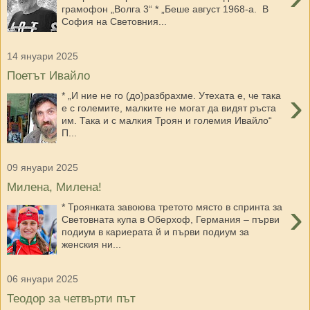
грамофон „Волга 3“ * „Беше август 1968-а. В
София на Световния...
14 януари 2025
Поетът Ивайло
›
* „И ние не го (до)разбрахме. Утехата е, че така
е с големите, малките не могат да видят ръста
им. Така и с малкия Троян и големия Ивайло“
П...
09 януари 2025
Милена, Милена!
›
* Троянката завоюва третото място в спринта за
Световната купа в Оберхоф, Германия – първи
подиум в кариерата й и първи подиум за
женския ни...
06 януари 2025
Теодор за четвърти път