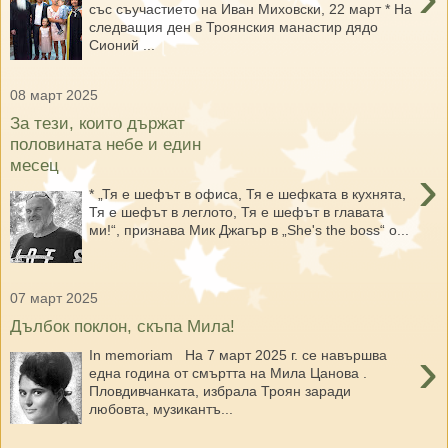
със съучастието на Иван Миховски, 22 март * На
следващия ден в Троянския манастир дядо
Сионий ...
08 март 2025
За тези, които държат
половината небе и един
месец
›
* „Тя е шефът в офиса, Тя е шефката в кухнята,
Тя е шефът в леглото, Тя е шефът в главата
ми!“, признава Мик Джагър в „She's the boss“ о...
07 март 2025
Дълбок поклон, скъпа Мила!
›
In memoriam На 7 март 2025 г. се навършва
една година от смъртта на Мила Цанова .
Пловдивчанката, избрала Троян заради
любовта, музикантъ...