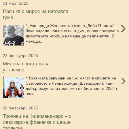
01 март 2025
Прошка с мирис на изгоряла
гума
›
* „Ако преди Женевското езеро „Дийп Пърпъл“
бяха видели нашия огън и дим, онова пожарче в
дискотеката изобщо нямаше да ги впечатли. В
мелоди...
23 февруари 2025
Милена продължава
устремно
›
* Троянката завърши на 5-о място в спринта на
Световното в Ленцерхайде (Швейцария), най-
добър резултат за женския ни биатлон от 2004 г.
наса...
20 февруари 2025
Троянец на Килиманджаро – с
левскарска фланелка и шише
троянска