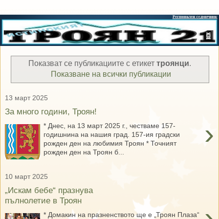
Показват се публикациите с етикет
троянци
.
Показване на всички публикации
13 март 2025
За много години, Троян!
›
* Днес, на 13 март 2025 г., честваме 157-
годишнина на нашия град. 157-ия градски
рожден ден на любимия Троян * Точният
рожден ден на Троян б...
10 март 2025
„Искам бебе“ празнува
пълнолетие в Троян
›
* Домакин на празненството ще е „Троян Плаза“