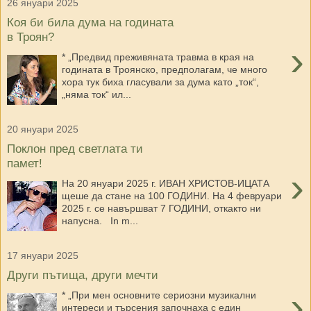
26 януари 2025
Коя би била дума на годината
в Троян?
›
* „Предвид преживяната травма в края на
годината в Троянско, предполагам, че много
хора тук биха гласували за дума като „ток“,
„няма ток“ ил...
20 януари 2025
Поклон пред светлата ти
памет!
›
На 20 януари 2025 г. ИВАН ХРИСТОВ-ИЦАТА
щеше да стане на 100 ГОДИНИ. На 4 февруари
2025 г. се навършват 7 ГОДИНИ, откакто ни
напусна. In m...
17 януари 2025
Други пътища, други мечти
›
* „При мен основните сериозни музикални
интереси и търсения започнаха с един