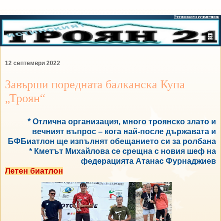
12 септември 2022
Завърши поредната балканска Купа
„Троян“
* Отлична организация, много троянско злато и
вечният въпрос – кога най-после държавата и
БФБиатлон ще изпълнят обещанието си за ролбана
* Кметът Михайлова се срещна с новия шеф на
федерацията Атанас Фурнаджиев
Летен биатлон