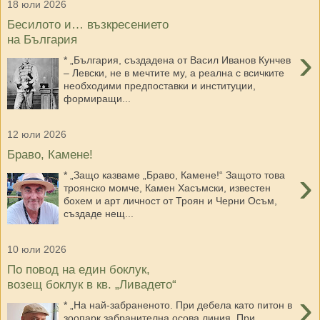
18 юли 2026
Бесилото и… възкресението
на България
›
* „България, създадена от Васил Иванов Кунчев
– Левски, не в мечтите му, а реална с всичките
необходими предпоставки и институции,
формиращи...
12 юли 2026
Браво, Камене!
›
* „Защо казваме „Браво, Камене!“ Защото това
троянско момче, Камен Хасъмски, известен
бохем и арт личност от Троян и Черни Осъм,
създаде нещ...
10 юли 2026
По повод на един боклук,
возещ боклук в кв. „Ливадето“
›
* „На най-забраненото. При дебела като питон в
зоопарк забранителна осова линия. При