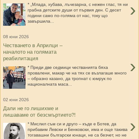
›
* „Млада, хубава, лъчезарна, с нежен глас, тя ни
грабна детските души от първия ден. С десет
години само по-голяма от нас, току що
завършила...
08 юни 2026
Честването в Априлци –
началото на голямата
реабилитация
›
* Преди две седмици честванията бяха
провалени, макар че на тях се възлагаше много
– образно казано, да тропнат с юмрук по
националната маса...
02 юни 2026
Дали не го лишихме и
лишаваме от безсмъртието?!
›
* Мислил съм си и друго – къде е Ботев, да
прибавим Левски и Бенковски, има и още такива
тогавашни български юнаци, не са безчет, но не