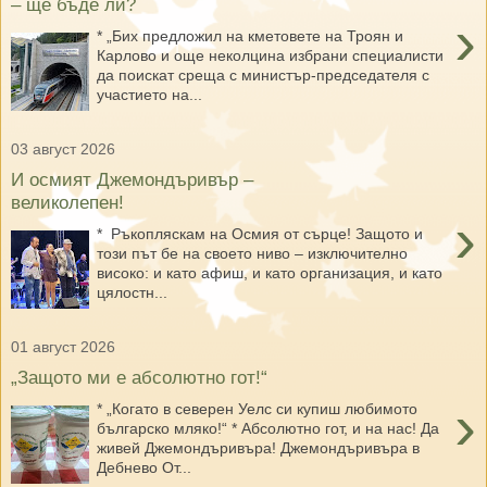
– ще бъде ли?
›
* „Бих предложил на кметовете на Троян и
Карлово и още неколцина избрани специалисти
да поискат среща с министър-председателя с
участието на...
03 август 2026
И осмият Джемондъривър –
великолепен!
›
* Ръкопляскам на Осмия от сърце! Защото и
този път бе на своето ниво – изключително
високо: и като афиш, и като организация, и като
цялостн...
01 август 2026
„Защото ми е абсолютно гот!“
›
* „Когато в северен Уелс си купиш любимото
българско мляко!“ * Абсолютно гот, и на нас! Да
живей Джемондъривъра! Джемондъривъра в
Дебнево От...