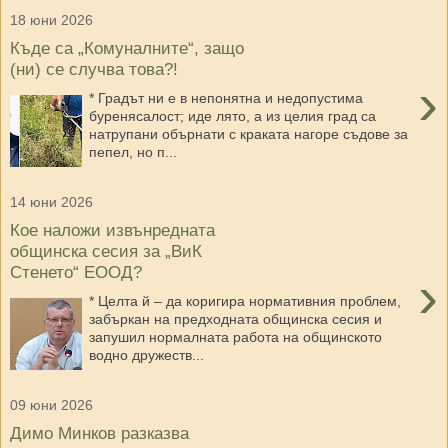
18 юни 2026
Къде са „Комуналните“, защо
(ни) се случва това?!
›
* Градът ни е в непонятна и недопустима
буренясалост; иде лято, а из целия град са
натрупани обърнати с краката нагоре съдове за
пепел, но п...
14 юни 2026
Кое наложи извънредната
общинска сесия за „ВиК
Стенето“ ЕООД?
›
* Целта й – да коригира нормативния проблем,
забъркан на предходната общинска сесия и
запушил нормалната работа на общинското
водно дружеств...
09 юни 2026
Димо Минков разказва