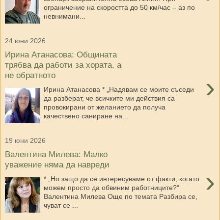
ограничение на скоростта до 50 км/час – аз по
невнимани...
24 юни 2026
Ирина Атанасова: Общината
трябва да работи за хората, а
не обратното
›
Ирина Атанасова * „Надявам се моите съседи
да разберат, че всичките ми действия са
провокирани от желанието да получа
качествено саниране на...
19 юни 2026
Валентина Милева: Малко
уважение няма да навреди
›
* „Но защо да се интересуваме от факти, когато
можем просто да обвиним работниците?“
Валентина Милева Още по темата Разбира се,
чуват се ...