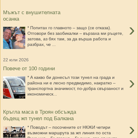
Мъжът с внушителната
осанка
›
* Попитах го главното – защо (се отказа).
Отговори без заобикалки – вързаха ми ръцете,
затова, аз бях там, за да върша работа и
разбрах, че ...
22 юли 2026
Повече от 100 години
›
* А какво би донесъл този тунел на града и
района ни е лесно предвидимо, накратко –
транспортна значимост, по-добра свързаност и
икономическ...
Кръгла маса в Троян обсъжда
бъдещ жп тунел под Балкана
›
* Поводът – посочените от НКЖИ четири
възможни маршрута за жп линия по оста