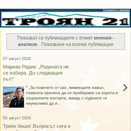
Показват се публикациите с етикет
мнения -
анализи
.
Показване на всички публикации
07 август 2026
Мариан Радев: „Родината не
се избира. До следващия
път!“
›
* „За повечето от нас, живеещите навън,
главната причина да се прибираме са хората и
социалните контакти, макар с годините те
неумолимо да и...
05 август 2026
Троян беше! Въпросът сега е