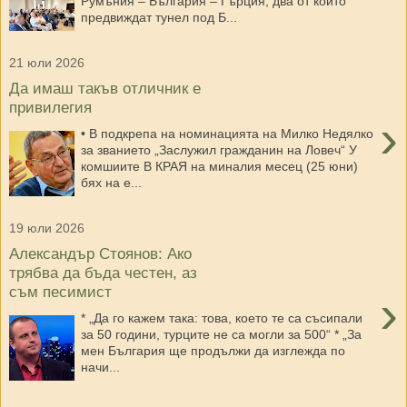
Румъния – България – Гърция, два от които
предвиждат тунел под Б...
21 юли 2026
Да имаш такъв отличник е
привилегия
›
• В подкрепа на номинацията на Милко Недялко
за званието „Заслужил гражданин на Ловеч“ У
комшиите В КРАЯ на миналия месец (25 юни)
бях на е...
19 юли 2026
Александър Стоянов: Ако
трябва да бъда честен, аз
съм песимист
›
* „Да го кажем така: това, което те са съсипали
за 50 години, турците не са могли за 500“ * „За
мен България ще продължи да изглежда по
начи...