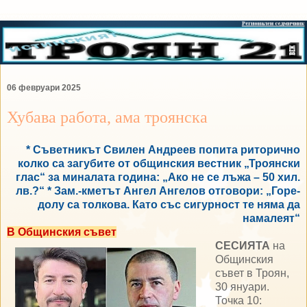
06 февруари 2025
Хубава работа, ама троянска
* Съветникът Свилен Андреев попита риторично
колко са загубите от общинския вестник „Троянски
глас“ за миналата година: „Ако не се лъжа – 50 хил.
лв.?“ * Зам.-кметът Ангел Ангелов отговори: „Горе-
долу са толкова. Като със сигурност те няма да
намалеят“
В Общинския съвет
СЕСИЯТА
на
Общинския
съвет в Троян,
30 януари.
Точка 10: