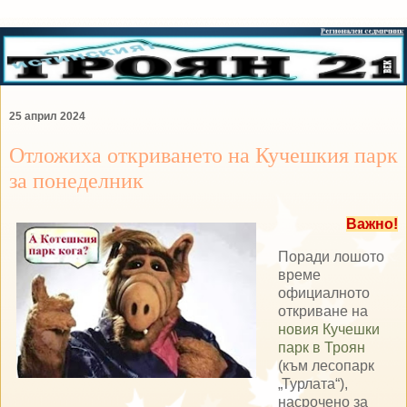
25 април 2024
Отложиха откриването на Кучешкия парк
за понеделник
Важно!
Поради лошото
време
официалното
откриване на
новия Кучешки
парк в Троян
(към лесопарк
„Турлата“),
насрочено за