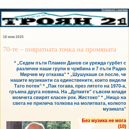
18 юни 2025
70-те – повратната точка на промяната
* „Седем пъти Пламен Данов си урежда гурбет с
различни наши групи в чужбина и 7 пъти Радко
Мирчев му отказва“ * „Шушукаше се после, че
нашите музиканти са единствените, които видели
Тато потен“ * „Пак тогава, през лятото на 1970-а,
гръмна друга новина. На „Дупките“ съвсем млади
момчета свирят класен рок. Жестоко“ * „Нищо на
света не прилича толкова на молитвата, колкото
музиката“
Без музика не мога
(10)