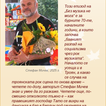
Този епизод на
„Без музика не
мога“ е за
бурните 70-те,
началните
години, в които
започва
„бавният
разпад на
социализма
чрез рок
музиката“.
Началото се
усеща и в
Стефан Мичев, 2025 г.
Троян, а какво
се случва на
троянската рок сцена по онова време –
четете по-долу, авторът Стефан Мичев
знае и умее да го разкаже. Четете още, по-
смешно отколкото тъжно е – как
правешкият господар Тато се вихри на
дансинга в бар в Берлин под свирнята на