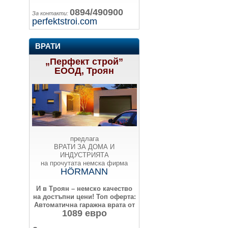
0894/490900
За контакти:
perfektstroi.com
ВРАТИ
„Перфект строй”
ЕООД, Троян
предлага
ВРАТИ ЗА ДОМА И
ИНДУСТРИЯТА
на прочутата немска фирма
HÖRMANN
И в Троян – немско качество
на достъпни цени!
Топ оферта:
Автоматична гаражна врата от
1089 евро