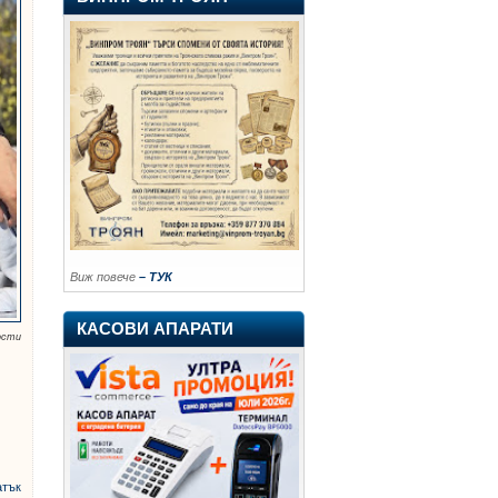
Виж повече
– ТУК
КАСОВИ АПАРАТИ
ости
атък