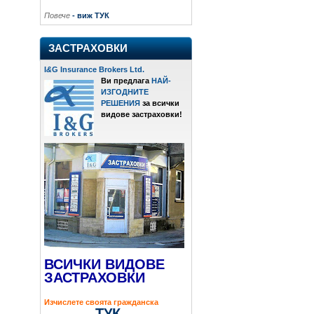
Повече
- виж ТУК
ЗАСТРАХОВКИ
I
&
G Insurance Brokers Ltd.
Ви предлага
НАЙ-
ИЗГОДНИТЕ
РЕШЕНИЯ
за всички
видове застраховки!
ВСИЧКИ ВИДОВЕ
ЗАСТРАХОВКИ
Изчислете своята гражданска
ТУК