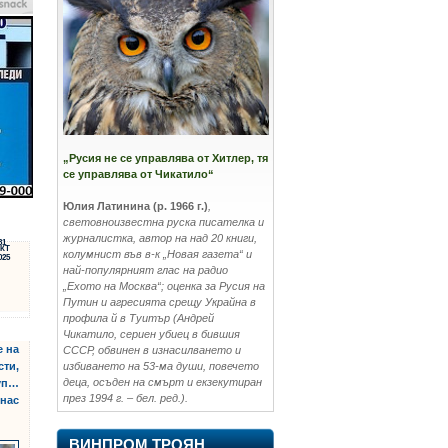
„Русия не се управлява от Хитлер, тя
се управлява от Чикатило“
Юлия Латинина (р. 1966 г.)
,
световноизвестна руска писателка и
журналистка, автор на над 20 книги,
31
КТ
колумнист във в-к „Новая газета“ и
025
най-популярният глас на радио
„Ехото на Москва“; оценка за Русия на
Путин и агресията срещу Украйна в
профила й в Туитър (Андрей
Чикатило, сериен убиец в бившия
е на
СССР, обвинен в изнасилването и
сти,
избиването на 53-ма души, повечето
деца, осъден на смърт и екзекутиран
куп…
през 1994 г. – бел. ред.).
 нас
ВИНПРОМ ТРОЯН