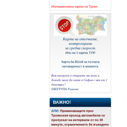
Интерактивна карта на Троян
Карти на отсечките,
контролирани
за средна скорост.
Или на 1 карта ТУК!
Карта ба BGtoll за пътната
натовареност в момента.
Коя екогрупа е старата ми кола и
докъде мога да вляза в София с нея от 1
декември?
ЕКОГРУПА
Рингове
ВАЖНО!
АПИ:
Преминаващите през
Троянския проход автомобили се
пропускат на интервали от по 30
минути, ограничението бе въведено