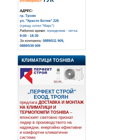
отговорност
АДРЕС:
гр. Троян
ул. "Христо Ботев" 226
(срещу хотел "Марс")
Работно време:
понеделник - петък
9:00 - 18:30
За контакти:
0889/511 909,
0889/539 009
КЛИМАТИЦИ TOSHIBA
„ПЕРФЕКТ СТРОЙ“
ЕООД, ТРОЯН
предлага
ДОСТАВКА И МОНТАЖ
НА КЛИМАТИЦИ И
ТЕРМОПОМПИ TOSHIBA
–
японският световно признат
лидер в производството на
надеждни, енергийно ефективни
и комфортни климатични
системи.