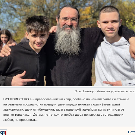
Отец Никанор с двама от украинските си г
ВСЕИЗВЕСТНО
е – православният ни клир, особено по най-високите си етажи, е
на отявлени прорашистки позиции, дали поради някакви скрити (агентурни)
зависимости, дали от убеждения, дали заради рубладжийски аргументи или от
всичко това накуп. Дотам, че те, които трябва да са пример за състрадание и
любов, не проронват...
Нат