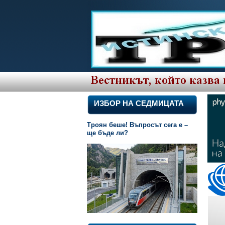
ИЗБОР НА СЕДМИЦАТА
Троян беше! Въпросът сега е –
ще бъде ли?