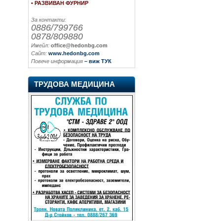
• РАЗВИВАН ФУРНИР
За контакти:
0886/799766
0878/809880
Имейл:
office@hedonbg.com
Сайт:
www.hedonbg.com
Повече информация
– виж ТУК
ТРУДОВА МЕДИЦИНА