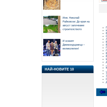
Инж. Николай
Райковски: До края на
август започваме
строителството
И осмият
Джемондъривър –
великолепен!
НАЙ-НОВИТЕ 10