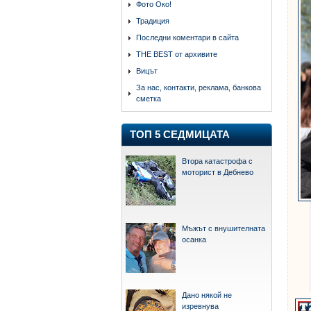
Фото Око!
Традиция
Последни коментари в сайта
THE BEST от архивите
Вицът
За нас, контакти, реклама, банкова
сметка
ТОП 5 СЕДМИЦАТА
Втора катастрофа с
моторист в Дебнево
Мъжът с внушителната
осанка
Дано някой не
изревнува