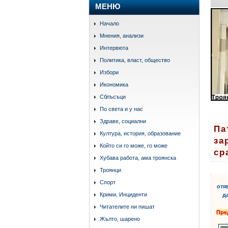
МЕНЮ
Начало
Мнения, анализи
Интервюта
Политика, власт, общество
Избори
Икономика
Сблъсъци
По света и у нас
Здраве, социални
Па
Култура, история, образование
за
Който си го може, го може
ср
Хубава работа, ама троянска
етике
Троянци
Спорт
отя
Крими, Инциденти
д
Читателите ни пишат
Пре
Жълто, шарено