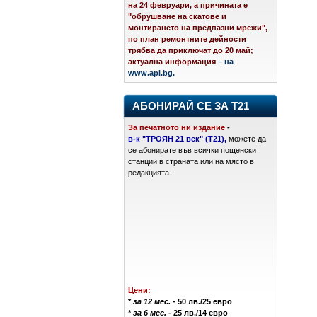
на 24 февруари, а причината е
"обрушване на скатове и
монтирането на предпазни мрежи",
по план ремонтните дейности
трябва да приключат до 20 май;
актуална информация
– на
www.api.bg.
АБОНИРАЙ СЕ ЗА Т21
За печатното ни издание
-
в-к "ТРОЯН 21 век" (Т21),
можете да
се абонирате във всички пощенски
станции в страната или на място в
редакцията.
Цени:
*
за 12 мес.
- 50 лв./25 евро
*
за 6 мес.
- 25 лв./14 евро