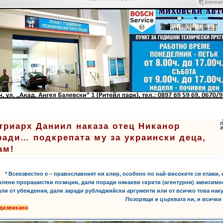
триарх Даниил наказа отец Никанор
О
2
ради… подкрепата му за украински деца,
ам!
ти:
,
,
,
* Всеизвестно е – православният ни клир, особено по най-високите си етажи, 
влени прорашистки позиции, дали поради някакви скрити (агентурни) зависимо
али от убеждения, дали заради рубладжийски аргументи или от всичко това на
Позорящи и църквата ни, и всички
дизвикано