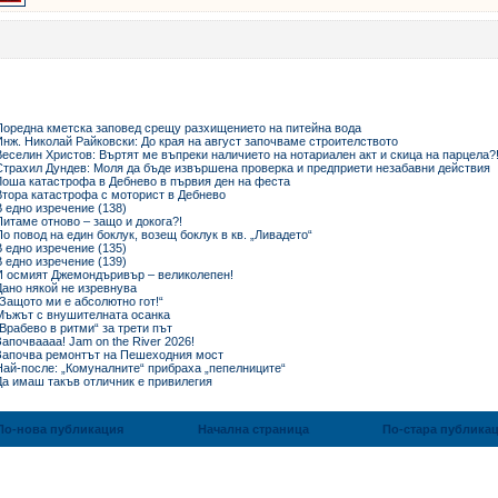
Поредна кметска заповед срещу разхищението на питейна вода
Инж. Николай Райковски: До края на август започваме строителството
Веселин Христов: Въртят ме въпреки наличието на нотариален акт и скица на парцела?
Страхил Дундев: Моля да бъде извършена проверка и предприети незабавни действия
Лоша катастрофа в Дебнево в първия ден на феста
Втора катастрофа с моторист в Дебнево
В едно изречение (138)
Питаме отново – защо и докога?!
По повод на един боклук, возещ боклук в кв. „Ливадето“
В едно изречение (135)
В едно изречение (139)
И осмият Джемондъривър – великолепен!
Дано някой не изревнува
„Защото ми е абсолютно гот!“
Мъжът с внушителната осанка
„Врабево в ритми“ за трети път
Започваааа! Jam on the River 2026!
Започва ремонтът на Пешеходния мост
Най-после: „Комуналните“ прибраха „пепелниците“
Да имаш такъв отличник е привилегия
По-нова публикация
Начална страница
По-стара публика