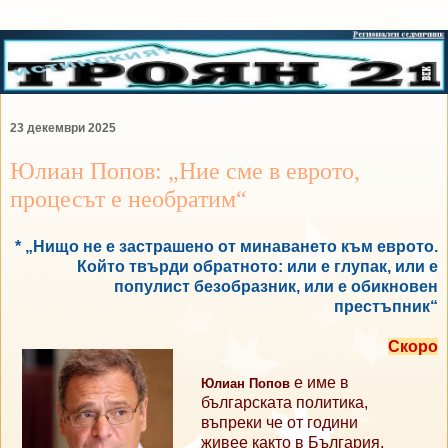
23 декември 2025
Юлиан Попов: „Ние сме в еврото,
процесът е необратим“
* „Нищо не е застрашено от минаването към еврото.
Който твърди обратното: или е глупак, или е
популист безобразник, или е обикновен
престъпник“
Скоро
е име в
Юлиан Попов
българската политика,
въпреки че от години
живее както в България,