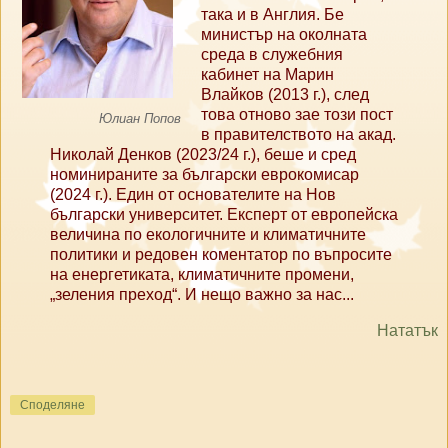
така и в Англия. Бе
министър на околната
среда в служебния
кабинет на Марин
Влайков (2013 г.), след
това отново зае този пост
Юлиан Попов
в правителството на акад.
Николай Денков (2023/24 г.), беше и сред
номинираните за български еврокомисар
(2024 г.). Един от основателите на Нов
български университет. Експерт от европейска
величина по екологичните и климатичните
политики и редовен коментатор по въпросите
на енергетиката, климатичните промени,
„зеления преход“. И нещо важно за нас...
Нататък
Споделяне