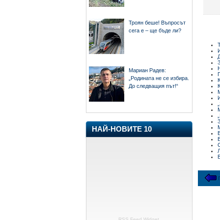
Троян беше! Въпросът
сега е – ще бъде ли?
Мариан Радев:
„Родината не се избира.
До следващия път!“
НАЙ-НОВИТЕ 10
RSS Feed Widget