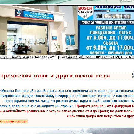
 троянския влак и други важни неща
Я
2
ти:
,
,
,
,
* Моника Попова: „В цяла Европа влакът е предпочитан и дори престижен начи
придвижване заради екологията, комфорта и обществения интерес. У нас влако
носят странна стигма, макар че реално имаме една от най-развитите железоп
режи в сравнение със съседните ни страни“
* Добрата новина – от 1 февруари
ща обичайното разписание с четири влака дневно от и до Троян; но дали нови
е наистина добра или нещо съвсем дру
а с продължение