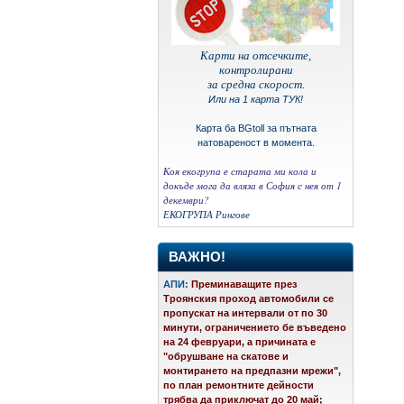
Карти на отсечките,
контролирани
за средна скорост.
Или на 1 карта ТУК!
Карта ба BGtoll за пътната
натовареност в момента.
Коя екогрупа е старата ми кола и
докъде мога да вляза в София с нея от 1
декември?
ЕКОГРУПА
Рингове
ВАЖНО!
АПИ:
Преминаващите през
Троянския проход автомобили се
пропускат на интервали от по 30
минути, ограничението бе въведено
на 24 февруари, а причината е
"обрушване на скатове и
монтирането на предпазни мрежи",
по план ремонтните дейности
трябва да приключат до 20 май;