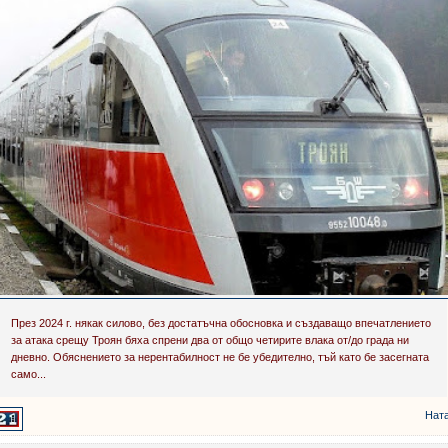
През 2024 г. някак силово, без достатъчна обосновка и създаващо впечатлението
за атака срещу Троян бяха спрени два от общо четирите влака от/до града ни
дневно. Обяснението за нерентабилност не бе убедително, тъй като бе засегната
само...
Нат