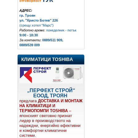
отговорност
АДРЕС:
гр. Троян
ул. "Христо Ботев" 226
(срещу хотел "Марс")
Работно време:
понеделник - петък
9:00 - 18:30
За контакти:
0889/511 909,
0889/539 009
КЛИМАТИЦИ TOSHIBA
„ПЕРФЕКТ СТРОЙ“
ЕООД, ТРОЯН
предлага
ДОСТАВКА И МОНТАЖ
НА КЛИМАТИЦИ И
ТЕРМОПОМПИ TOSHIBA
–
японският световно признат
лидер в производството на
надеждни, енергийно ефективни
и комфортни климатични
системи.