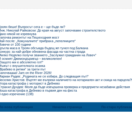
Троян беше! Въпросът сега е – ще бъде ли?
Инж. Николай Райковски: До края на август започваме строителството
Дано някой не изревнува
Започва ремонтът на Пешеходния мост
Най-после: „Комуналните“ прибраха „пепелниците“
Повече от 100 години
Кръгла маса в Троян обсъжда бъдещ жп тунел под Балкана
Конкурс за най-добре обновена фасада на частна страда
Милко Недялко получи званието „Заслужил гражданин на Ловеч“
И осмият Джемондъривър – великолепен!
„Защото ми е абсолютно гот!“
Мъжът с внушителната осанка
„Врабево в ритми“ за трети път
Започваааа! Jam on the River 2026!
Мариан Радев: „Родината не се избира. До следващия път!“
Веселин Христов: Въртят ме въпреки наличието на нотариален акт и скица на парцела?
Втора катастрофа с моторист в Дебнево
Страхил Дундев: Моля да бъде извършена проверка и предприети незабавни действия
Лоша катастрофа в Дебнево в първия ден на феста
В едно изречение (138)
По-нова публикация
Начална страница
По-стара публика