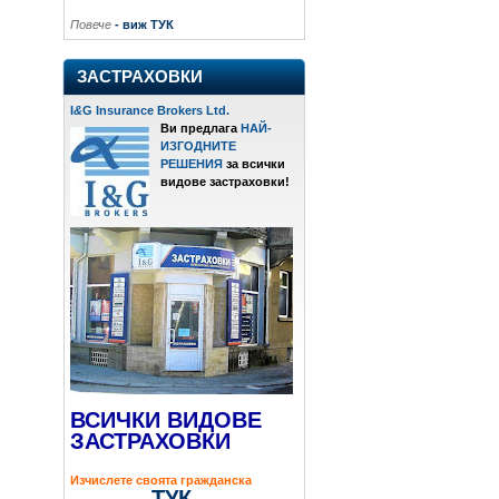
Повече
- виж ТУК
ЗАСТРАХОВКИ
I
&
G Insurance Brokers Ltd.
Ви предлага
НАЙ-
ИЗГОДНИТЕ
РЕШЕНИЯ
за всички
видове застраховки!
ВСИЧКИ ВИДОВЕ
ЗАСТРАХОВКИ
Изчислете своята гражданска
ТУК