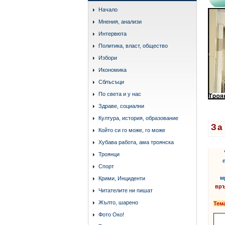
Начало
Мнения, анализи
Интервюта
Политика, власт, общество
Избори
Икономика
Сблъсъци
По света и у нас
Здраве, социални
Култура, история, образование
За
Който си го може, го може
етике
Хубава работа, ама троянска
Троянци
Спорт
м
Крими, Инциденти
връ
Читателите ни пишат
Жълто, шарено
Тем
Фото Око!