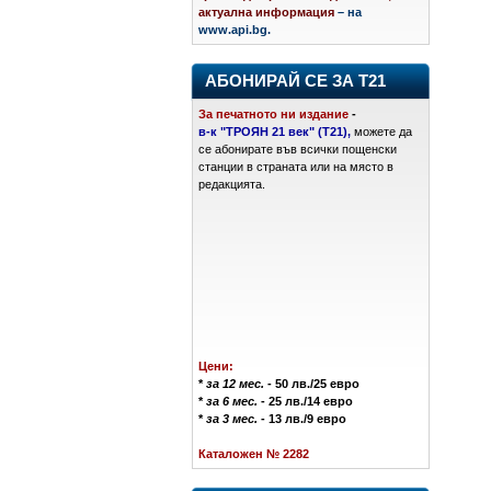
актуална информация
– на
www.api.bg.
АБОНИРАЙ СЕ ЗА Т21
За печатното ни издание
-
в-к "ТРОЯН 21 век" (Т21),
можете да
се абонирате във всички пощенски
станции в страната или на място в
редакцията.
Цени:
*
за 12 мес.
- 50 лв./25 евро
*
за 6 мес.
- 25 лв./14 евро
*
за 3 мес.
- 13 лв./9 евро
Каталожен № 2282