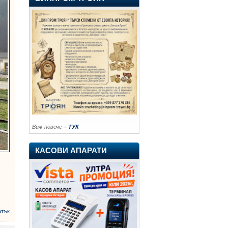
Виж повече
– ТУК
КАСОВИ АПАРАТИ
атък