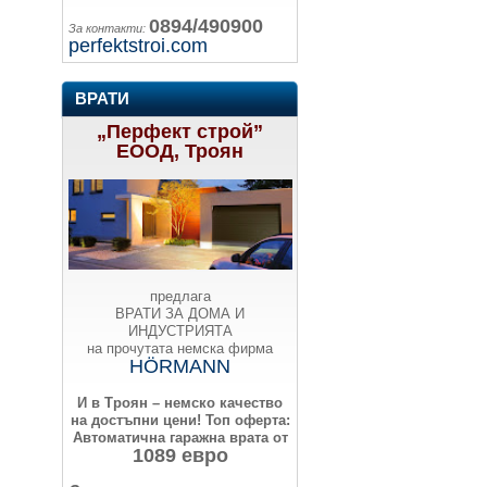
0894/490900
За контакти:
perfektstroi.com
ВРАТИ
„Перфект строй”
ЕООД, Троян
предлага
ВРАТИ ЗА ДОМА И
ИНДУСТРИЯТА
на прочутата немска фирма
HÖRMANN
И в Троян – немско качество
на достъпни цени!
Топ оферта:
Автоматична гаражна врата от
1089 евро