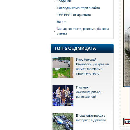
Традиция
Последни коментари в сайта
THE BEST от архивите
Вицът
За нас, контакти, реклама, банкова
сметка
ТОП 5 СЕДМИЦАТА
Инж. Николай
Райковски: До края на
август започваме
строителството
И осмият
Джемондъривър –
великолепен!
Втора катастрофа с
моторист в Дебнево