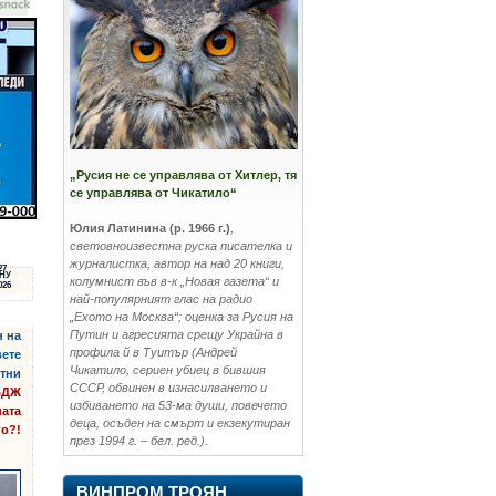
„Русия не се управлява от Хитлер, тя
се управлява от Чикатило“
Юлия Латинина (р. 1966 г.)
,
световноизвестна руска писателка и
журналистка, автор на над 20 книги,
27
НУ
колумнист във в-к „Новая газета“ и
026
най-популярният глас на радио
„Ехото на Москва“; оценка за Русия на
Путин и агресията срещу Украйна в
н на
профила й в Туитър (Андрей
вете
Чикатило, сериен убиец в бившия
ътни
СССР, обвинен в изнасилването и
 БДЖ
избиването на 53-ма души, повечето
ната
деца, осъден на смърт и екзекутиран
го?!
през 1994 г. – бел. ред.).
ВИНПРОМ ТРОЯН