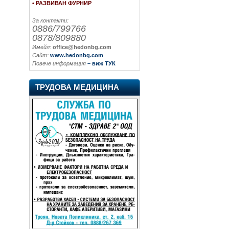
• РАЗВИВАН ФУРНИР
За контакти:
0886/799766
0878/809880
Имейл:
office@hedonbg.com
Сайт:
www.hedonbg.com
Повече информация
– виж ТУК
ТРУДОВА МЕДИЦИНА