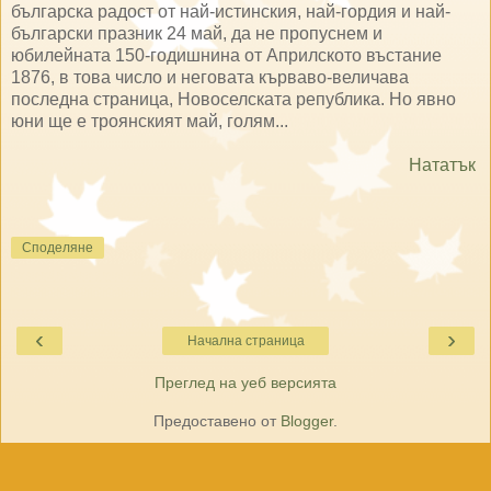
българска радост от най-истинския, най-гордия и най-
български празник 24 май, да не пропуснем и
юбилейната 150-годишнина от Априлското въстание
1876, в това число и неговата кърваво-величава
последна страница, Новоселската република. Но явно
юни ще е троянският май, голям...
Нататък
Споделяне
‹
›
Начална страница
Преглед на уеб версията
Предоставено от
Blogger
.