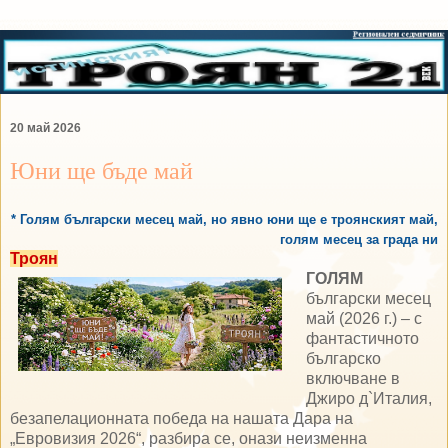
20 май 2026
Юни ще бъде май
* Голям български месец май, но явно юни ще е троянският май,
голям месец за града ни
Троян
ГОЛЯМ
български месец
май (2026 г.) – с
фантастичното
българско
включване в
Джиро д`Италия,
безапелационната победа на нашата Дара на
„Евровизия 2026“, разбира се, онази неизменна