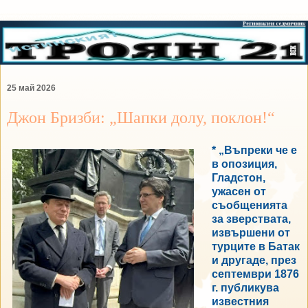
25 май 2026
Джон Бризби: „Шапки долу, поклон!“
* „Въпреки че е
в опозиция,
Гладстон,
ужасен от
съобщенията
за зверствата,
извършени от
турците в Батак
и другаде, през
септември 1876
г. публикува
известния