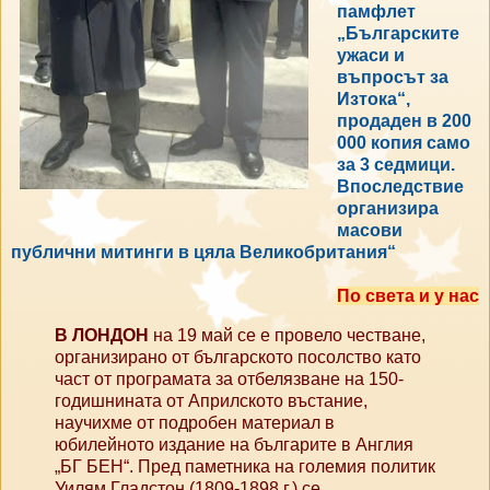
памфлет
„Българските
ужаси и
въпросът за
Изтока“,
продаден в 200
000 копия само
за 3 седмици.
Впоследствие
организира
масови
публични митинги в цяла Великобритания“
По света и у нас
В ЛОНДОН
на 19 май се е провело честване,
организирано от българското посолство като
част от програмата за отбелязване на 150-
годишнината от Априлското въстание,
научихме от подробен материал в
юбилейното издание на българите в Англия
„БГ БЕН“. Пред паметника на големия политик
Уилям Гладстон (1809-1898 г.) се...