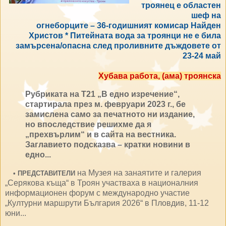
троянец е областен
шеф на
огнеборците – 36-годишният комисар Найден
Христов * Питейната вода за троянци не е била
замърсена/опасна след проливните дъждовете от
23-24 май
Хубава работа, (ама) троянска
Рубриката на Т21 „В едно изречение“,
стартирала през м. февруари 2023 г., бе
замислена само за печатното ни издание,
но впоследствие решихме да я
„прехвърлим“ и в сайта на вестника.
Заглавието подсказва – кратки новини в
едно...
на Музея на занаятите и галерия
•
ПРЕДСТАВИТЕЛИ
„Серякова къща“ в Троян участваха в националния
информационен форум с международно участие
„Културни маршрути България 2026“ в Пловдив, 11-12
юни...