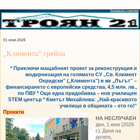
01 юни 2026
„Климента“ грейна
* Приключи мащабният проект за реконструкция и
модернизация на голямото СУ „Св. Климент
Охридски“ („Климента“) в жк „Лъгът“ –
финансирането с европейски средства, 4,5 млн. лв.,
по ПВУ * Още една придобивка – нов училищен
STEМ център * Кметът Михайлова: „Най-красивото
училище в общината – ето го!“
Проекти
НА НЕСЛУЧАЕН
ден, 1 юни (2026
г.), Деня на
детето,