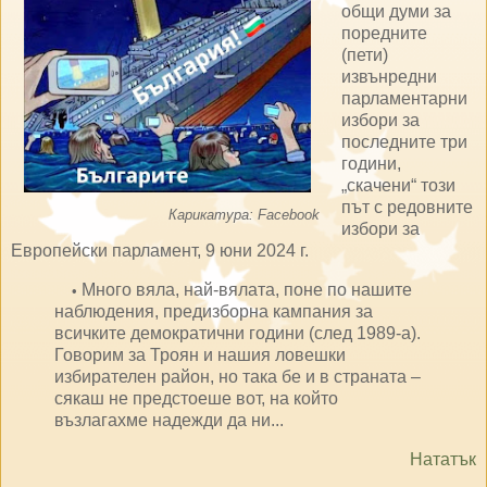
общи думи за
поредните
(пети)
извънредни
парламентарни
избори за
последните три
години,
„скачени“ този
път с редовните
Карикатура: Facebook
избори за
Европейски парламент, 9 юни 2024 г.
Много вяла, най-вялата, поне по нашите
•
наблюдения, предизборна кампания за
всичките демократични години (след 1989-а).
Говорим за Троян и нашия ловешки
избирателен район, но така бе и в страната –
сякаш не предстоеше вот, на който
възлагахме надежди да ни...
Нататък