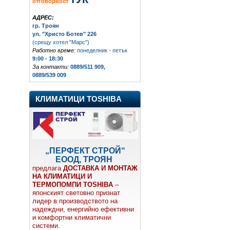
отговорност
АДРЕС:
гр. Троян
ул. "Христо Ботев" 226
(срещу хотел "Марс")
Работно време:
понеделник - петък
9:00 - 18:30
За контакти:
0889/511 909,
0889/539 009
КЛИМАТИЦИ TOSHIBA
„ПЕРФЕКТ СТРОЙ“
ЕООД, ТРОЯН
предлага
ДОСТАВКА И МОНТАЖ
НА КЛИМАТИЦИ И
ТЕРМОПОМПИ TOSHIBA
–
японският световно признат
лидер в производството на
надеждни, енергийно ефективни
и комфортни климатични
системи.