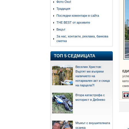
Фото Око!
Традиция
Последни коментари в сайта
THE BEST от архивите
Вицът
За нас, контакти, реклама, банкова
сметка
ТОП 5 СЕДМИЦАТА
Веселин Христов:
ЕД
Въртят ме въпреки
успе
наличието на
нотариален акт и скица
като
на парцела?!
смен
Втора катастрофа с
моторист в Дебнево
Мъжът с внушителната
осанка