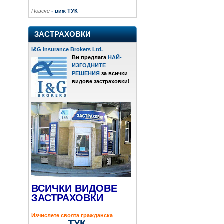
Повече
- виж ТУК
ЗАСТРАХОВКИ
I
&
G Insurance Brokers Ltd.
Ви предлага
НАЙ-
ИЗГОДНИТЕ
РЕШЕНИЯ
за всички
видове застраховки!
ВСИЧКИ ВИДОВЕ
ЗАСТРАХОВКИ
Изчислете своята гражданска
ТУК