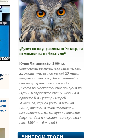
„Русия не се управлява от Хитлер, тя
се управлява от Чикатило“
Юлия Латинина (р. 1966 г.)
,
световноизвестна руска писателка и
журналистка, автор на над 20 книги,
06
ЕВ
колумнист във в-к „Новая газета“ и
026
най-популярният глас на радио
„Ехото на Москва“; оценка за Русия на
Путин и агресията срещу Украйна в
профила й в Туитър (Андрей
кипа
Чикатило, сериен убиец в бившия
баче
СССР, обвинен в изнасилването и
ата?
избиването на 53-ма души, повечето
деца, осъден на смърт и екзекутиран
през 1994 г. – бел. ред.).
ВИНПРОМ ТРОЯН