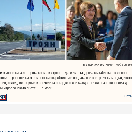
В Троян или при Радев – туй е въпр
ИН
въпрос витае от доста време из Троян – дали кметът Донка Михайлова, безспорно
шният троянски кмет, с много висок рейтинг и в средата на четвъртия си мандат, коят
 нищо след две години би спечелила рекорден пети мандат начело на Троян, няма да
и управленската писта? Т. е. дали...
Ната