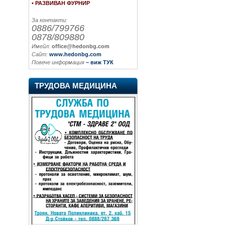
• РАЗВИВАН ФУРНИР
За контакти:
0886/799766
0878/809880
Имейл:
office@hedonbg.com
Сайт:
www.hedonbg.com
Повече информация
– виж ТУК
ТРУДОВА МЕДИЦИНА