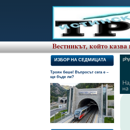
ИЗБОР НА СЕДМИЦАТА
Троян беше! Въпросът сега е –
ще бъде ли?