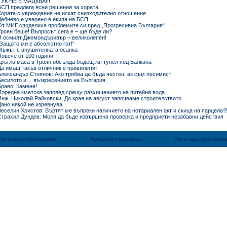
ТУК НЕ Е МАЦКВА!!!
БСП предлага ясни решения за хората
Хората с увреждания не искат снизходително отношение
Дебнево е уверено в екипа на БСП
От МИГ споделиха проблемите си пред „Прогресивна България“
Троян беше! Въпросът сега е – ще бъде ли?
И осмият Джемондъривър – великолепен!
„Защото ми е абсолютно гот!“
Мъжът с внушителната осанка
Повече от 100 години
Кръгла маса в Троян обсъжда бъдещ жп тунел под Балкана
Да имаш такъв отличник е привилегия
Александър Стоянов: Ако трябва да бъда честен, аз съм песимист
Бесилото и… възкресението на България
Браво, Камене!
Поредна кметска заповед срещу разхищението на питейна вода
Инж. Николай Райковски: До края на август започваме строителството
Дано някой не изревнува
Веселин Христов: Въртят ме въпреки наличието на нотариален акт и скица на парцела?
Страхил Дундев: Моля да бъде извършена проверка и предприети незабавни действия
По-нова публикация
Начална страница
По-стара публика