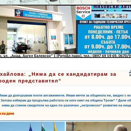
хайлова: „Няма да се кандидатирам за
Ф
2
роден представител“
ти:
,
,
Имам да довършвам поети ангажименти. Имам мечти за общината ни, заедно с е
 Затова избирам да продължа работата си като кмет на община Троян“ * Дали о
няма да станем свидетели на едно по-различно „нетроянско“ развитие на нещ
а на деня