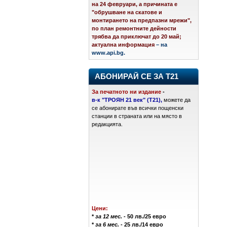
на 24 февруари, а причината е
"обрушване на скатове и
монтирането на предпазни мрежи",
по план ремонтните дейности
трябва да приключат до 20 май;
актуална информация
– на
www.api.bg.
АБОНИРАЙ СЕ ЗА Т21
За печатното ни издание
-
в-к "ТРОЯН 21 век" (Т21),
можете да
се абонирате във всички пощенски
станции в страната или на място в
редакцията.
Цени:
*
за 12 мес.
- 50 лв./25 евро
*
за 6 мес.
- 25 лв./14 евро