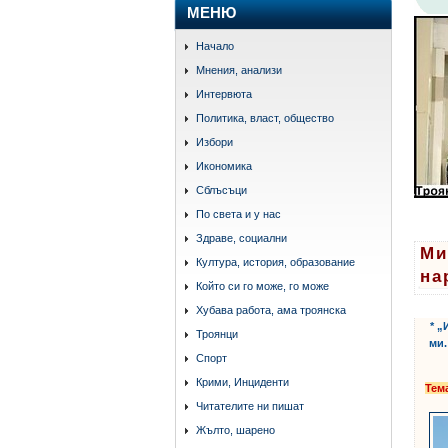
МЕНЮ
Начало
Мнения, анализи
Интервюта
Политика, власт, общество
Избори
Икономика
Сблъсъци
По света и у нас
Здраве, социални
Ми
Култура, история, образование
на
Който си го може, го може
етике
Хубава работа, ама троянска
* „
Троянци
ми.
Спорт
Крими, Инциденти
Тем
Читателите ни пишат
Жълто, шарено