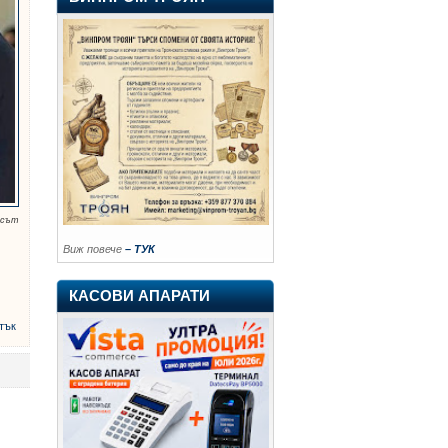
осът
Виж повече
– ТУК
о
КАСОВИ АПАРАТИ
тък