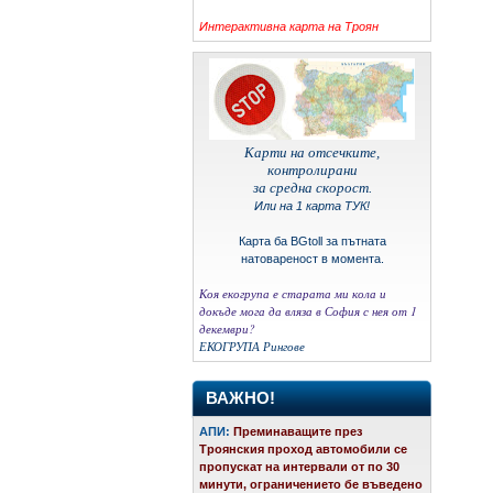
Интерактивна карта на Троян
Карти на отсечките,
контролирани
за средна скорост.
Или на 1 карта ТУК!
Карта ба BGtoll за пътната
натовареност в момента.
Коя екогрупа е старата ми кола и
докъде мога да вляза в София с нея от 1
декември?
ЕКОГРУПА
Рингове
ВАЖНО!
АПИ:
Преминаващите през
Троянския проход автомобили се
пропускат на интервали от по 30
минути, ограничението бе въведено