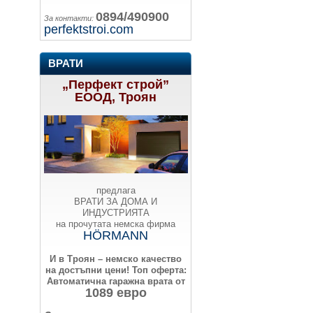
0894/490900
За контакти:
perfektstroi.com
ВРАТИ
„Перфект строй”
ЕООД, Троян
предлага
ВРАТИ ЗА ДОМА И
ИНДУСТРИЯТА
на прочутата немска фирма
HÖRMANN
И в Троян – немско качество
на достъпни цени!
Топ оферта:
Автоматична гаражна врата от
1089 евро