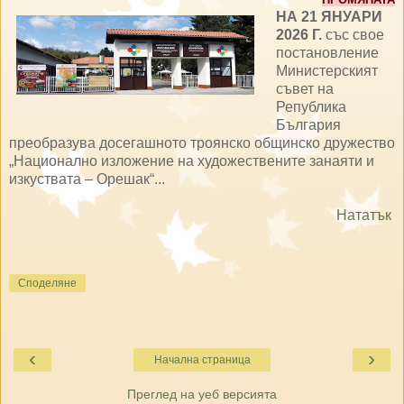
НА 21 ЯНУАРИ
2026 Г.
със свое
постановление
Министерският
съвет на
Република
България
преобразува досегашното троянско общинско дружество
„Национално изложение на художествените занаяти и
изкуствата – Орешак“...
Нататък
Споделяне
‹
›
Начална страница
Преглед на уеб версията