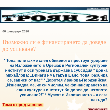
06 февруари 2026
Възможно ли е финансирането да доведе
до успиване?
* Това попитахме след обявеното преструктуриране
на Изложението в Орешак в Регионален културен
институт и осигурената държавна субсидия * Донка
Михайлова: „Винаги има такъв шанс, това, разбира
се, зависи от нас“ * Доротея Иванова-Гюрджийска:
„Изненадва ме, че си мислим, че финансирането на
един културен институт би довел до неговото
успиване?!“ * Музеят и Изложението – а сега
накъде?
Тема с продължение
ПРОМЯНАТА